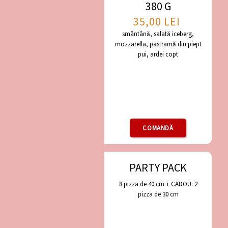
380 G
35,00
LEI
smântână, salată iceberg,
mozzarella, pastramă din piept
pui, ardei copt
COMANDĂ
PARTY PACK
8 pizza de 40 cm + CADOU: 2
pizza de 30 cm