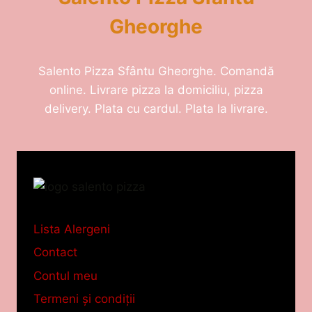
Gheorghe
Salento Pizza Sfântu Gheorghe. Comandă
online. Livrare pizza la domiciliu, pizza
0
delivery. Plata cu cardul. Plata la livrare.
Lista Alergeni
Contact
Contul meu
Termeni și condiții