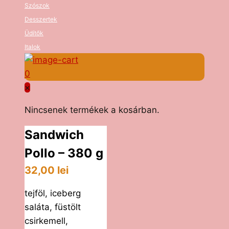
Szószok
Desszertek
Üdítők
Italok
0
×
Nincsenek termékek a kosárban.
Sandwich
Pollo – 380 g
32,00
lei
tejföl, iceberg
saláta, füstölt
csirkemell,