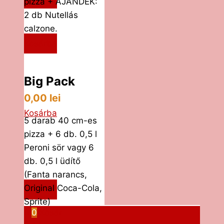
o
pizza + AJÁNDÉK:
l
2 db Nutellás
l
calzone.
o
Kosárba
-
3
Big Pack
8
0
0,00
lei
g
Kosárba
5 darab 40 cm-es
m
pizza + 6 db. 0,5 l
e
Peroni sör vagy 6
n
db. 0,5 l üdítő
n
(Fanta narancs,
y
Original Coca-Cola,
Kosárba
i
Sprite)
s
0
Kosár
é