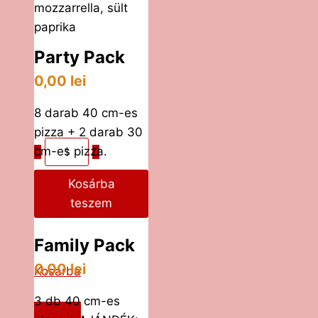
mozzarrella, sült
paprika
Party Pack
0,00
lei
8 darab 40 cm-es
pizza + 2 darab 30
S
cm-es pizza.
a
Kosárba
n
teszem
d
w
Family Pack
i
c
0,00
lei
Kosárba
h
P
3 db 40 cm-es
Kosárba