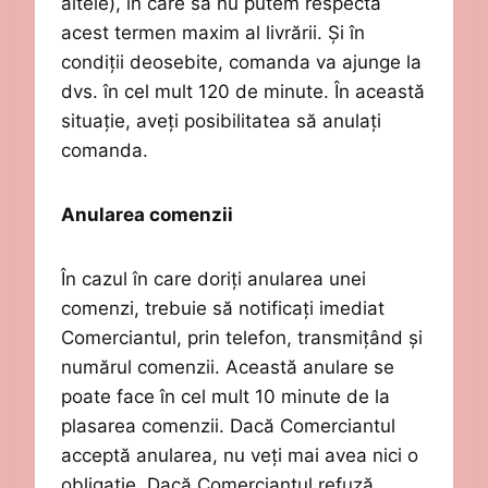
altele), în care să nu putem respecta
acest
termen maxim al livrării.
Și în
condiții deosebite, comanda va ajunge la
dvs. în cel mult 120 de minute. În această
situație, aveți posibilitatea să anulați
comanda.
Anularea comenzii
În cazul în care doriți anularea unei
comenzi, trebuie să not
ificați
imediat
Comerciantul
,
prin telefon,
transmițând
și
numărul comenzii.
Această anulare se
poate face în cel mult 10 minute de la
plasarea comenzii. D
acă
Comerciantul
acceptă anularea,
nu veți mai avea nici o
obligație
. Dacă Comerciantul refuză