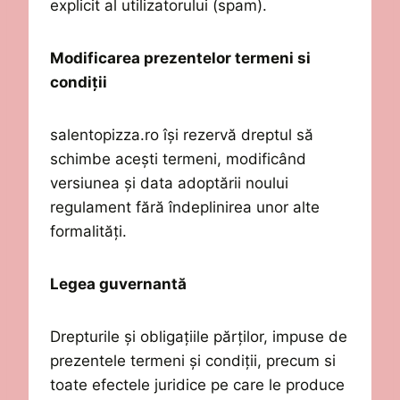
explicit al utilizatorului (spam).
Modificarea prezentelor
t
ermeni si
condiții
salentopizza.ro
îș
i rezerv
ă
dreptul s
ă
schimbe ace
ș
ti termeni, modific
â
nd
versiunea
ș
i data adopt
ă
rii noului
regulament f
ă
r
ă
î
ndeplinirea unor alte
forma
lități
.
Legea guvernant
ă
Drepturile
ș
i obliga
ț
iile p
ărț
ilor, impuse de
prezentele termeni
ș
i condi
ț
ii, precum si
toate efectele juridice pe care le produce