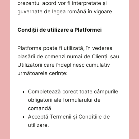
prezentul acord vor fi interpretate
ș
i
guvernate de legea rom
â
n
ă
î
n vigoare.
Condiții de utilizare a Platformei
Platforma poate fi utilizată, în vederea
plasării de comenzi numai de
Clienții sau
Utilizatorii care îndeplinesc cumulativ
următoarele cerințe:
C
omplet
ează corect toate câmpurile
obligatorii ale formularului de
comandă
Acceptă
Termeni
i
și Condițiil
e
de
utilizare.