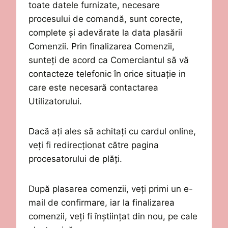
toate datele furnizate, necesare
procesului de comandă, sunt corecte,
complete și adevărate
la data plasării
Comenzii.
Prin finalizarea Comenzii,
sunteți de acord ca Comerciantul să vă
contacteze telefonic
î
n orice
situație
in
care este necesar
ă
contactarea
Utilizatorului.
D
acă ați ales să achitați cu cardul online
,
veți fi redirecționat către pagina
procesatorului de plăți.
După plasarea comenzii, veți primi un e-
mail de confirmare, iar la finalizarea
comenzii
, veți fi înștiințat din nou, pe cale