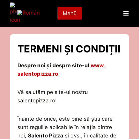
Skip
to
Menü
content
TERMENI ȘI CONDIȚII
Despre noi și d
espre site-ul
www.
salentopizza.ro
Vă salutăm pe site-ul nostru
salentopizza.ro!
Înainte de orice, este bine să știți care
sunt regulile aplicabile în relația dintre
noi,
Salento Pizza
și dvs., în calitate de