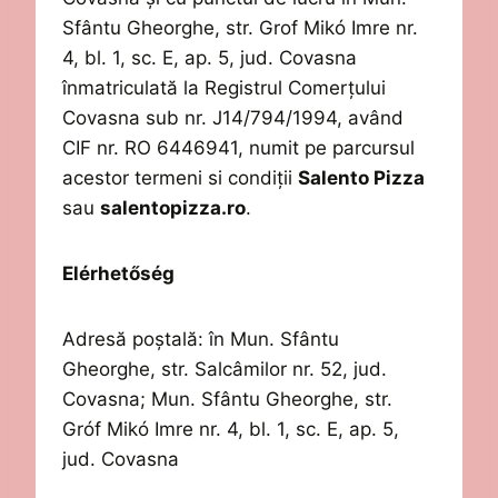
Sfântu Gheorghe, str. Grof Mikó Imre nr.
4, bl. 1, sc. E, ap. 5, jud. Covasna
înmatriculată la Registrul Comerțului
Covasna sub nr. J14/794/1994, având
CIF nr. RO 6446941
,
numit pe parcursul
acestor termeni si condiții
Salento
Pizza
sau
salentopizza.ro
.
Elérhetőség
Adresă poștală:
în Mun. Sfântu
Gheorghe, str. Salcâmilor nr. 52, jud.
Covasna
;
Mun. Sfântu Gheorghe, str.
Gr
ó
f Mikó Imre nr. 4, bl. 1, sc. E, ap. 5,
jud. Covasna