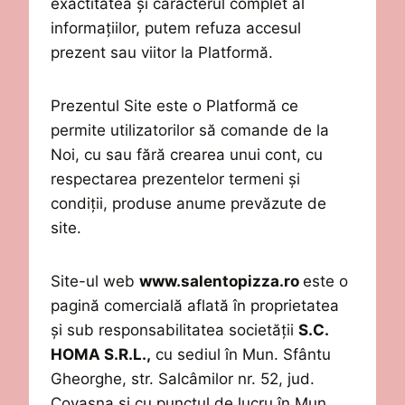
exactitatea și caracterul complet al
informațiilor
,
putem
refuz
a
accesul
prezent sau viitor la Platformă.
Prezentul Site este o Platformă ce
permite utilizatorilor să comande
de la
Noi
,
cu sau fără crearea unui cont,
cu
respectarea prezentelor
termeni și
condiții, produse
anume prevăzute de
site.
Site-ul web
www.salentopizza.ro
este
o
pagină
comercială aflată
în
proprietatea
și sub responsabilitatea
societății
S.C.
HOMA S.R.L.,
cu sediul în Mun. Sfântu
Gheorghe, str. Salcâmilor nr. 52, jud.
Covasna și cu punctul de lucru în Mun.