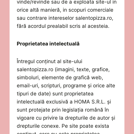
vinde/revinde sau de a exploata site-ul in
orice altă manieră, in scopuri comerciale
sau contrare intereselor
salentopizza.ro
,
fără acordul prealabil scris al acesteia.
Proprietatea
i
ntelectual
ă
Întregul conținut al site-ului
salentopizza.ro
(imagini, texte, grafice,
simboluri, elemente de grafică web,
email-uri, scripturi, programe
ș
i
orice
alte
tipuri de
date)
sunt proprietatea
intelectuală exclusivă a
HOMA
S
.
R
.
L
.
ș
i
sunt protejate prin
legislația
rom
â
n
ă
î
n
vigoare cu privire la drepturile de autor
ș
i
drepturile conexe.
Pe site po
a
t
e
exista