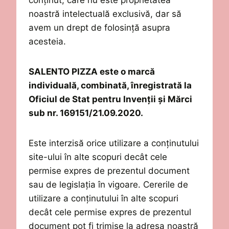
conținut
, care nu
este
proprietatea
noastră intelectuală
exclusivă
, dar
să
avem un drept de folosință asupra
acest
eia
.
SALENTO PIZZA este o marcă
individuală, combinată, înregistrată la
Oficiul de Stat pentru Invenții și Mărci
sub nr.
169151
/2
1
.0
9
.2020.
Este interzis
ă
orice utilizare a
conținutului
site-ului
î
n alte scopuri
decât
cele
permise expres de prezentul document
sau de
legislația
î
n vigoare. Cererile de
utilizare a
conținutului
î
n alte scopuri
decât
cele permise expres de prezentul
document pot fi trimise la adresa
noastră